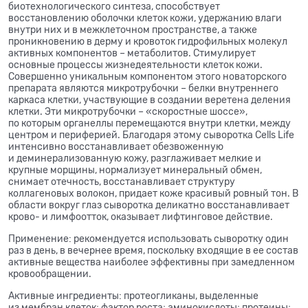
биотехнологического синтеза, способствует
восстановлению оболочки клеток кожи, удержанию влаги
внутри них и в межклеточном пространстве, а также
проникновению в дерму и кровоток гидрофильных молекул
активных компонентов – метаболитов. Стимулирует
основные процессы жизнедеятельности клеток кожи.
Совершенно уникальным компонентом этого новаторского
препарата являются микротрубочки – белки внутреннего
каркаса клетки, участвующие в создании веретена деления
клетки. Эти микротрубочки – «скоростные шоссе»,
по которым органеллы перемещаются внутри клетки, между
центром и периферией. Благодаря этому сыворотка Cells Life
интенсивно восстанавливает обезвоженную
и деминерализованную кожу, разглаживает мелкие и
крупные морщины, нормализует минеральный обмен,
снимает отечность, восстанавливает структуру
коллагеновых волокон, придает коже красивый ровный тон. В
области вокруг глаз сыворотка деликатно восстанавливает
крово- и лимфоотток, оказывает лифтинговое действие.
Применение: рекомендуется использовать сыворотку один
раз в день, в вечернее время, поскольку входящие в ее состав
активные вещества наиболее эффективны при замедленном
кровообращении.
Активные ингредиенты: протеогликаны, выделенные
из мембран клеток; фактор роста; аминокислоты; протеины;