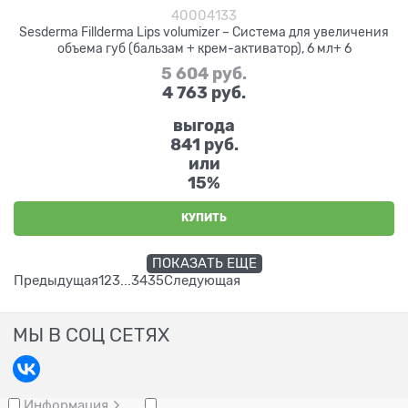
40004133
Sesderma Fillderma Lips volumizer – Система для увеличения
объема губ (бальзам + крем-активатор), 6 мл+ 6
5 604
 руб.
4 763
 руб.
выгода
841 руб.
или
15%
КУПИТЬ
ПОКАЗАТЬ ЕЩЕ
Предыдущая
1
2
3
...
34
35
Следующая
МЫ В СОЦ СЕТЯХ
Информация