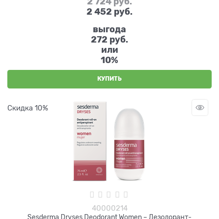
2 724
 руб.
2 452
 руб.
выгода
272 руб.
или
10%
КУПИТЬ
Скидка 10%
40000214
Sesderma Dryses Deodorant Women – Дезодорант-