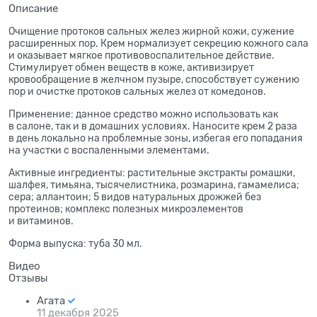
Описание
Очищение протоков сальных желез жирной кожи, сужение
расширенных пор. Крем нормализует секрецию кожного сала
и оказывает мягкое противовоспалительное действие.
Стимулирует обмен веществ в коже, активизирует
кровообращение в желчном пузыре, способствует сужению
пор и очистке протоков сальных желез от комедонов.
Применение: данное средство можно использовать как
в салоне, так и в домашних условиях. Наносите крем 2 раза
в день локально на проблемные зоны, избегая его попадания
на участки с воспаленными элементами.
Активные ингредиенты: растительные экстракты ромашки,
шалфея, тимьяна, тысячелистника, розмарина, гамамелиса;
сера; аллантоин; 5 видов натуральных дрожжей без
протеинов; комплекс полезных микроэлементов
и витаминов.
Форма выпуска: туба 30 мл.
Видео
Отзывы
Агата
11 декабря 2025