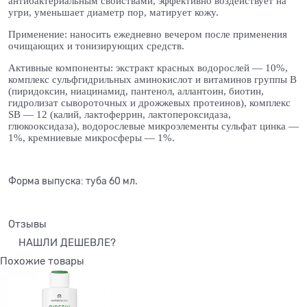
антибактериальным свойствами, эффективно воздействует на
угри, уменьшает диаметр пор, матирует кожу.
Применение:
наносить ежедневно вечером после применения
очищающих и тонизирующих средств.
Активные компоненты: экстракт красных водорослей — 10%,
комплекс сульфгидрильных аминокислот и витаминов группы В
(пиридоксин, ниацинамид, пантенол, аллантоин, биотин,
гидролизат сывороточных и дрожжевых протеинов), комплекс
SB — 12 (калий, лактоферрин, лактопероксидаза,
глюкооксидаза), водорослевые микроэлементы сульфат цинка —
1%, кремниевые микросферы — 1%.
Форма выпуска: туба 60 мл.
Отзывы
НАШЛИ ДЕШЕВЛЕ?
Похожие товары