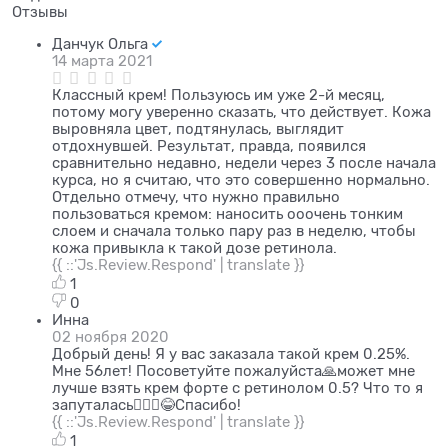
Отзывы
Данчук Ольга
14 марта 2021
Классный крем! Пользуюсь им уже 2-й месяц,
потому могу уверенно сказать, что действует. Кожа
выровняла цвет, подтянулась, выглядит
отдохнувшей. Результат, правда, появился
сравнительно недавно, недели через 3 после начала
курса, но я считаю, что это совершенно нормально.
Отдельно отмечу, что нужно правильно
пользоваться кремом: наносить ооочень тонким
слоем и сначала только пару раз в неделю, чтобы
кожа привыкла к такой дозе ретинола.
{{ ::'Js.Review.Respond' | translate }}
1
0
Инна
02 ноября 2020
Добрый день! Я у вас заказала такой крем 0.25%.
Мне 56лет! Посоветуйте пожалуйста🙏может мне
лучше взять крем форте с ретинолом 0.5? Что то я
запуталась🤷🏻‍♀️😂Спасибо!
{{ ::'Js.Review.Respond' | translate }}
1