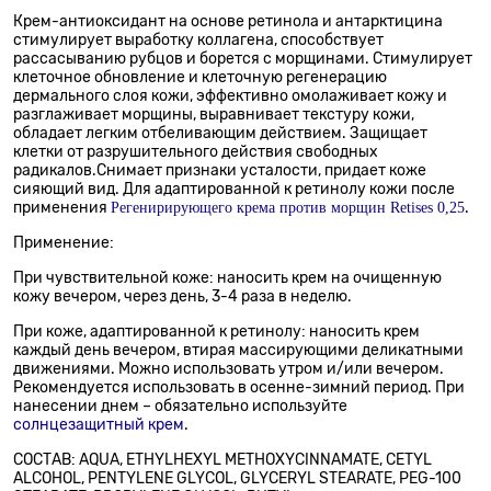
Крем-антиоксидант на основе ретинола и антарктицина
стимулирует выработку коллагена, способствует
рассасыванию рубцов и борется с морщинами. Стимулирует
клеточное обновление и клеточную регенерацию
дермального слоя кожи, эффективно омолаживает кожу и
разглаживает морщины, выравнивает текстуру кожи,
обладает легким отбеливающим действием. Защищает
клетки от разрушительного действия свободных
радикалов.Снимает признаки усталости, придает коже
сияющий вид. Для адаптированной к ретинолу кожи после
применения
.
Регенирирующего крема против морщин Retises 0,25
Применение:
При чувствительной коже: наносить крем на очищенную
кожу вечером, через день, 3-4 раза в неделю.
При коже, адаптированной к ретинолу: наносить крем
каждый день вечером, втирая массирующими деликатными
движениями. Можно использовать утром и/или вечером.
Рекомендуется использовать в осенне-зимний период. При
нанесении днем – обязательно используйте
солнцезащитный крем
.
СОСТАВ: AQUA, ETHYLHEXYL METHOXYCINNAMATE, CETYL
ALCOHOL, PENTYLENE GLYCOL, GLYCERYL STEARATE, PEG-100