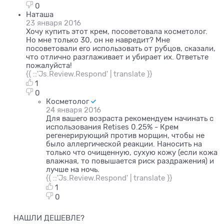
0
Наташа
23 января 2016
Хочу купить этот крем, посоветовала косметолог.
Но мне только 30, он не навредит? Мне
посоветовали его использовать от рубцов, сказали,
что отлично разглаживает и убирает их. Ответьте
пожалуйста!
{{ ::'Js.Review.Respond' | translate }}
1
0
Косметолог
24 января 2016
Для вашего возраста рекомендуем начинать с
использования Retises 0.25% - Крем
регенерирующий против морщин, чтобы не
было аллергической реакции. Наносить на
только что очищенную, сухую кожу (если кожа
влажная, то повышается риск раздражения) и
лучше на ночь.
{{ ::'Js.Review.Respond' | translate }}
1
0
НАШЛИ ДЕШЕВЛЕ?