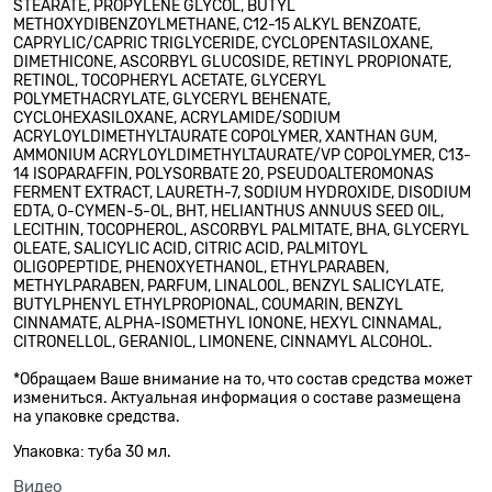
STEARATE, PROPYLENE GLYCOL, BUTYL
METHOXYDIBENZOYLMETHANE, C12-15 ALKYL BENZOATE,
CAPRYLIC/CAPRIC TRIGLYCERIDE, CYCLOPENTASILOXANE,
DIMETHICONE, ASCORBYL GLUCOSIDE, RETINYL PROPIONATE,
RETINOL, TOCOPHERYL ACETATE, GLYCERYL
POLYMETHACRYLATE, GLYCERYL BEHENATE,
CYCLOHEXASILOXANE, ACRYLAMIDE/SODIUM
ACRYLOYLDIMETHYLTAURATE COPOLYMER, XANTHAN GUM,
AMMONIUM ACRYLOYLDIMETHYLTAURATE/VP COPOLYMER, C13-
14 ISOPARAFFIN, POLYSORBATE 20, PSEUDOALTEROMONAS
FERMENT EXTRACT, LAURETH-7, SODIUM HYDROXIDE, DISODIUM
EDTA, O-CYMEN-5-OL, BHT, HELIANTHUS ANNUUS SEED OIL,
LECITHIN, TOCOPHEROL, ASCORBYL PALMITATE, BHA, GLYCERYL
OLEATE, SALICYLIC ACID, CITRIC ACID, PALMITOYL
OLIGOPEPTIDE, PHENOXYETHANOL, ETHYLPARABEN,
METHYLPARABEN, PARFUM, LINALOOL, BENZYL SALICYLATE,
BUTYLPHENYL ETHYLPROPIONAL, COUMARIN, BENZYL
CINNAMATE, ALPHA-ISOMETHYL IONONE, HEXYL CINNAMAL,
CITRONELLOL, GERANIOL, LIMONENE, CINNAMYL ALCOHOL.
*Обращаем Ваше внимание на то, что состав средства может
измениться. Актуальная информация о составе размещена
на упаковке средства.
Упаковка: туба 30 мл.
Видео