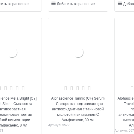
вить в сравнение
Добавить в сравнение
Добав
ience Mela Bright [C+]
Alphascience Tannic (CF) Serum
Alphascie
el Size – Cыворотка
– Сыворотка подтягивающая
Trave
нтивозрастная
антиоксидантная с таниновой
п
теаминовая против
кислотой и витамином С
антиоксидантн
йкой пигментации
Альфасаенс, 30 мл
кисло
льфасаенс, 8 мл
Артикул:
5572
Ал
71
Артикул:
557