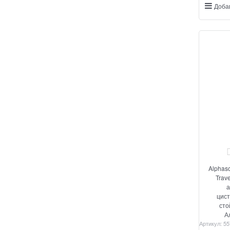
Доба
Alphasc
Trav
а
цис
сто
А
Артикул:
55