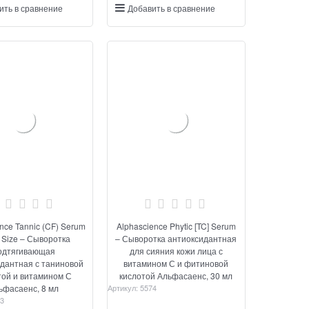
ить в сравнение
Добавить в сравнение
nce Tannic (CF) Serum
Alphascience Phytic [TC] Serum
l Size – Сыворотка
– Сыворотка антиоксидантная
одтягивающая
для сияния кожи лица с
ая с таниновой
витамином С и фитиновой
той и витамином С
кислотой Альфасаенс, 30 мл
ьфасаенс, 8 мл
Артикул:
5574
3