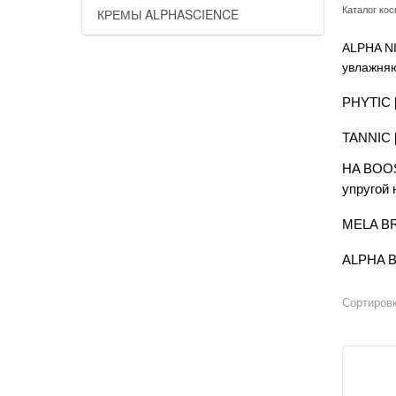
Каталог ко
КРЕМЫ ALPHASCIENCE
ALPHA NI
увлажняю
PHYTIC 
TANNIC 
HA BOOS
упругой 
MELA BR
ALPHA B
Сортировк