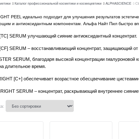
сметики
Каталог профессиональной косметики и космецевтики
ALPHASCIENCE
С
GHT PEEL идеально подходит для улучшения результатов эстети
щим и антиоксидантным компонентам. Альфа Найт Пил быстро впит
[TC] SERUM улучшающий сияние антиоксидантный концентрат.
[CF] SERUM – восстанавливающий концентрат, защищающий от 
TER SERUM, благодаря высокой концентрации гиалуроновой ки
на длительное время.
IGHT [C+] обеспечивает возрастное обесцвечивание цистеамин
RIGHT SERUM – концентрат, раскрывающий внутреннее сияние
а: