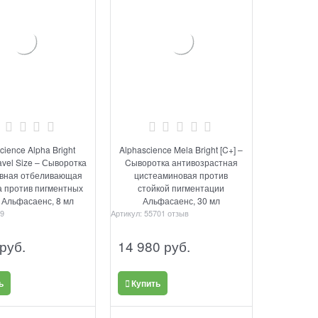
cience Alpha Bright
Alphascience Mela Bright [C+] –
avel Size – Сыворотка
Cыворотка антивозрастная
вная отбеливающая
цистеаминовая против
а против пигментных
стойкой пигментации
 Альфасаенс, 8 мл
Альфасаенс, 30 мл
9
Артикул:
5570
1 отзыв
 руб.
14 980
 руб.
ь
Купить