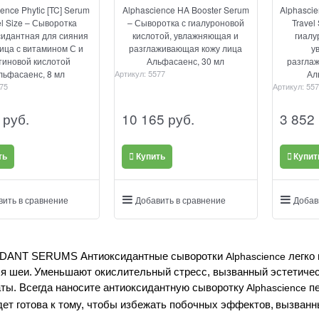
ence Phytic [TC] Serum
Alphascience HA Booster Serum
Alphasci
el Size – Сыворотка
– Сыворотка с гиалуроновой
Travel
сидантная для сияния
кислотой, увлажняющая и
гиалу
ица с витамином С и
разглаживающая кожу лица
у
иновой кислотой
Альфасаенс, 30 мл
разгла
Альфасаенс, 8 мл
Артикул:
5577
Ал
75
Артикул:
557
 руб.
10 165
 руб.
3 852
ть
Купить
Купит
вить в сравнение
Добавить в сравнение
Добав
IDANT SERUMS
Антиоксидантные сыворотки
Alphascience
легко
я шеи.
Уменьшают окислительный стресс, вызванный эстетичес
аты.
В
сегда наносите антиоксидантную сыворотку
Alphascience
п
побочных эффектов,
вызванн
ет готова к тому, чтобы избежать