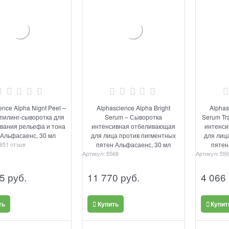
ence Alpha Nignt Peel –
Alphascience Alpha Bright
Alphas
пилинг-сыворотка для
Serum – Сыворотка
Serum Tr
вания рельефа и тона
интенсивная отбеливающая
интенси
 Альфасаенс, 30 мл
для лица против пигментных
для лиц
65
1 отзыв
пятен Альфасаенс, 30 мл
пятен
Артикул:
5568
Артикул:
556
5
 руб.
11 770
 руб.
4 066
ть
Купить
Купит