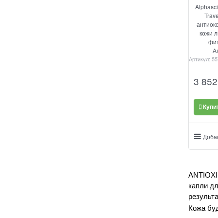
Alphasci
Trav
антиок
кожи л
фит
Артикул:
55
3 852
Купи
Доба
ANTIOX
капли дл
результ
Кожа буд